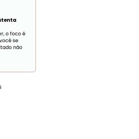
stenta
, o foco é 
ocê se 
ltado não 
 