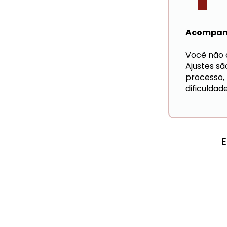
Acompan
Você não c
Ajustes sã
processo, 
dificuldad
E