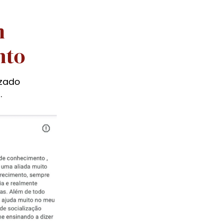
 
nto
zado 
.