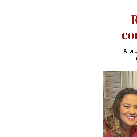
co
A pr